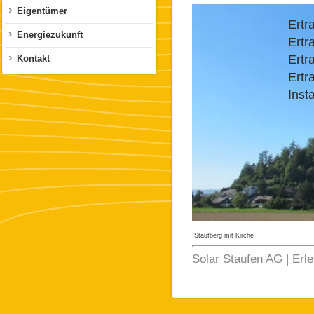
Eigentümer
Ertr
Energiezukunft
Ertr
Ertr
Kontakt
Ertr
Insta
Staufberg mit Kirche
Solar Staufen AG | Erl